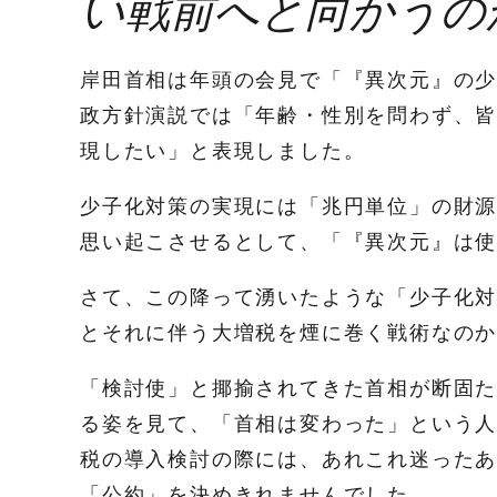
い戦前へと向かうの
岸田首相は年頭の会見で「『異次元』の少
政方針演説では「年齢・性別を問わず、
現したい」と表現しました。
少子化対策の実現には「兆円単位」の財
思い起こさせるとして、「『異次元』は
さて、この降って湧いたような「少子化
とそれに伴う大増税を煙に巻く戦術なの
「検討使」と揶揄されてきた首相が断固
る姿を見て、「首相は変わった」という
税の導入検討の際には、あれこれ迷った
「公約」を決めきれませんでした。