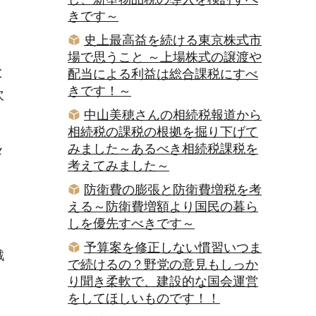
く
きです～
史上最高益を続ける東京株式市
場で思うこと ～上場株式の譲渡や
と
配当による利益は総合課税にすべ
きです！～
次
中山美穂さんの相続税報道から
相続税の課税の根拠を掘り下げて
みました～あるべき相続税課税を
メ
考えてみました～
。
防衛費の膨張と防衛費増税を考
える～防衛費増額より国民の暮ら
しを優先すべきです～
予算案を修正しない慣習いつま
戦
で続けるの？野党の意見もしっか
り聞き柔軟で、建設的な国会運営
をしてほしいものです！！