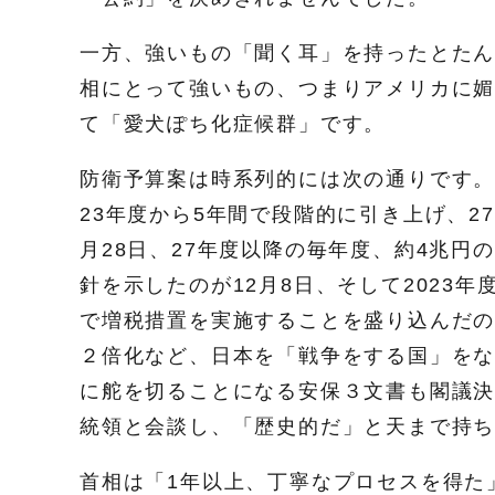
一方、強いもの「聞く耳」を持ったとた
相にとって強いもの、つまりアメリカに
て「愛犬ぽち化症候群」です。
防衛予算案は時系列的には次の通りです。
23年度から5年間で段階的に引き上げ、2
月28日、27年度以降の毎年度、約4兆円
針を示したのが12月8日、そして2023
で増税措置を実施することを盛り込んだの
２倍化など、日本を「戦争をする国」を
に舵を切ることになる安保３文書も閣議決
統領と会談し、「歴史的だ」と天まで持
首相は「1年以上、丁寧なプロセスを得た