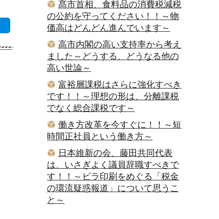
髙市首相、食料品の消費税減税
の公約を守ってください！！～物
価高はどんどん進んでいます～
高市内閣の高い支持率から考え
ました～どうする、どうなる他の
高い世論～
富裕層課税はさらに強化すべき
です！！～理想の形は、分離課税
でなく総合課税です～
働き方改革を今すぐに！！～短
時間正社員という働き方～
日本維新の会、藤田共同代表
は、いさぎよく議員辞職すべきで
す！！～ビラ印刷をめぐる「税金
の環流疑惑報道」について思うこ
と～