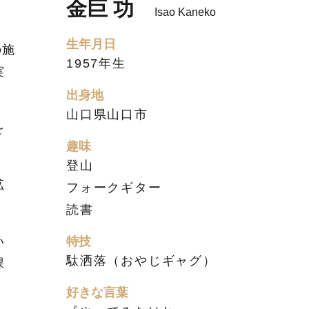
金巨 功
Isao Kaneko
生年月日
の施
1957年生
実
出身地
山口県山口市
を
趣味
登山
拡
フォークギター
読書
特技
い
駄洒落（おやじギャグ）
課
好きな言葉