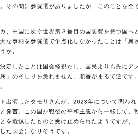
た。その間に参院選がありましたが、このことを全
リカ、中国に次ぐ世界第３番目の国防費を持つ国へ
重大な事柄を参院選で争点化しなかったことは「異
ょうか。
議決定したことは国会軽視だし、国民よりも先にア
従属」のそしりを免れません。順番がまるで逆です
す。
ト出演したタモリさんが、2023年について問われ
」と発言、この国が戦後の平和主義から一転して、
ことを危惧したものと受け止められたようですが、
迫した国会になりそうです。