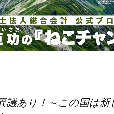
税理士法
異議あり！～この国は新