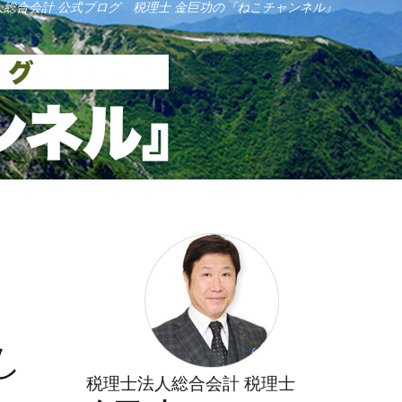
人総合会計 公式ブログ 税理士 金巨功の『ねこチャンネル』
し
税理士法人総合会計 税理士