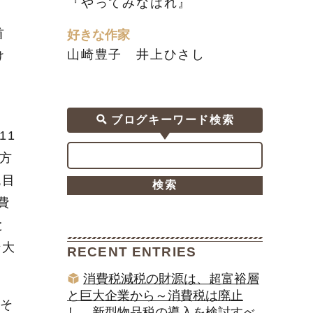
『やってみなはれ』
首
好きな作家
山崎豊子 井上ひさし
け
、
ブログキーワード検索
11
う方
税目
費
と
ン大
RECENT ENTRIES
消費税減税の財源は、超富裕層
と巨大企業から～消費税は廃止
そ
し、新型物品税の導入を検討すべ