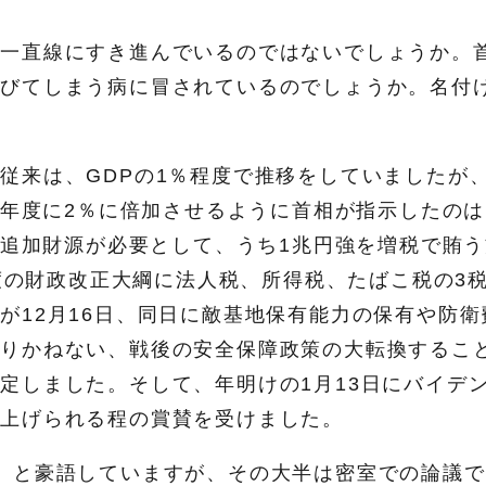
ん一直線にすき進んでいるのではないでしょうか。
媚びてしまう病に冒されているのでしょうか。名付
従来は、GDPの1％程度で推移をしていましたが
7年度に2％に倍加させるように首相が指示したのは
の追加財源が必要として、うち1兆円強を増税で賄
年度の財政改正大綱に法人税、所得税、たばこ税の3
が12月16日、同日に敵基地保有能力の保有や防衛
なりかねない、戦後の安全保障政策の大転換するこ
定しました。そして、年明けの1月13日にバイデ
ち上げられる程の賞賛を受けました。
」と豪語していますが、その大半は密室での論議で