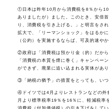
①日本は昨年10月から消費税を8％から
ありましたが）ました。このとき、安倍
り、消費税を引き上げる。」と明言をさ
拡大で、「リーマンショック」をはるか
（公約）を実施するならば、可及的速やか
②政府は「消費税は預かり金（的）だか
「消費税の本質を煙に巻く」キャンペー
ができず、廃業に追い込まれる実体があ
③「納税の猶予」の措置をとっても、い
④ドイツでは4月よりレストランなどの外
月より標準税率19％を16％に、軽減税率
消費税（付加価値税）の引き下げをして