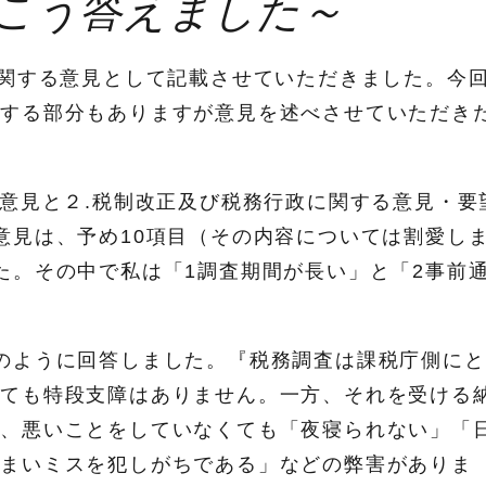
こう答えました～
に関する意見として記載させていただきました。今
複する部分もありますが意見を述べさせていただき
る意見と２.税制改正及び税務行政に関する意見・要
意見は、予め10項目（その内容については割愛し
た。その中で私は「1調査期間が長い」と「2事前
のように回答しました。『税務調査は課税庁側にと
しても特段支障はありません。一方、それを受ける
り、悪いことをしていなくても「夜寝られない」「
しまいミスを犯しがちである」などの弊害がありま