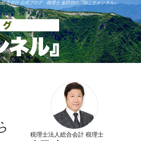
人総合会計 公式ブログ 税理士 金巨功の『ねこチャンネル』
ら
税理士法人総合会計 税理士