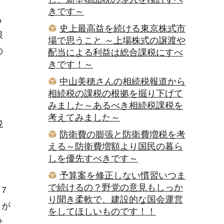
きです～
も
史上最高益を続ける東京株式市
限
場で思うこと ～上場株式の譲渡や
の
配当による利益は総合課税にすべ
きです！～
中山美穂さんの相続税報道から
相続税の課税の根拠を掘り下げて
みました～あるべき相続税課税を
考えてみました～
税
防衛費の膨張と防衛費増税を考
える～防衛費増額より国民の暮ら
しを優先すべきです～
予算案を修正しない慣習いつま
で続けるの？野党の意見もしっか
7
り聞き柔軟で、建設的な国会運営
国が
をしてほしいものです！！
せ