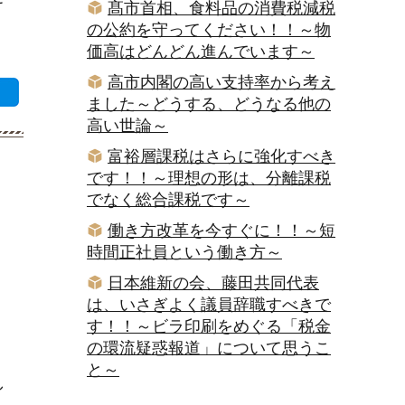
髙市首相、食料品の消費税減税
の公約を守ってください！！～物
価高はどんどん進んでいます～
高市内閣の高い支持率から考え
ました～どうする、どうなる他の
高い世論～
富裕層課税はさらに強化すべき
です！！～理想の形は、分離課税
でなく総合課税です～
働き方改革を今すぐに！！～短
時間正社員という働き方～
日本維新の会、藤田共同代表
は、いさぎよく議員辞職すべきで
す！！～ビラ印刷をめぐる「税金
の環流疑惑報道」について思うこ
と～
し