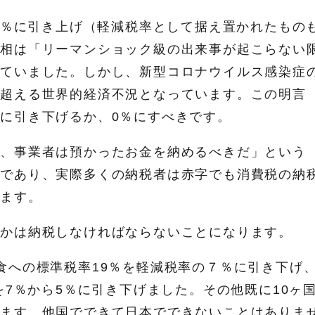
10％に引き上げ（軽減税率として据え置かれたもの
首相は「リーマンショック級の出来事が起こらない
れていました。しかし、新型コロナウイルス感染症
に超える世界的経済不況となっています。この明言
に引き下げるか、0％にすべきです。
ら、事業者は預かったお金を納めるべきだ」という
ンであり、実際多くの納税者は赤字でも消費税の納
ります。
つかは納税しなければならないことになります。
食への標準税率19％を軽減税率の７％に引き下げ、
を7％から5％に引き下げました。その他既に10ヶ
います。他国でできて日本でできないことはありま