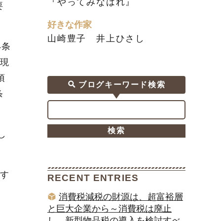
『やってみなはれ』
要
好きな作家
山崎豊子 井上ひさし
4条
現
項
ブログキーワード検索
条
し
す
RECENT ENTRIES
消費税減税の財源は、超富裕層
と巨大企業から～消費税は廃止
し、新型物品税の導入を検討すべ