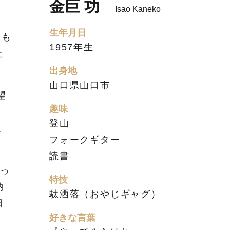
金巨 功
Isao Kaneko
生年月日
回も
1957年生
た
出身地
山口県山口市
望
趣味
ま
登山
通
フォークギター
読書
っ
特技
納
駄洒落（おやじギャグ）
日
好きな言葉