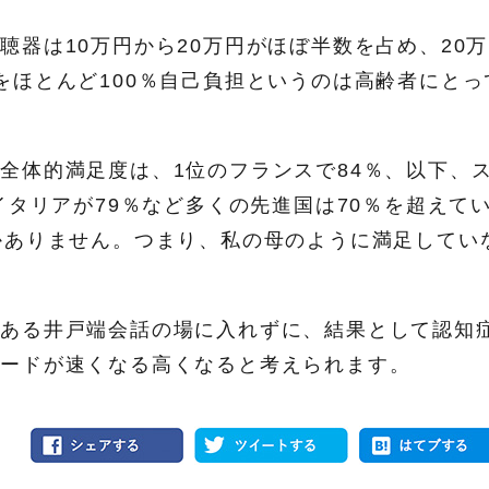
器は10万円から20万円がほぼ半数を占め、20
をほとんど100％自己負担というのは高齢者にとっ
全体的満足度は、1位のフランスで84％、以下、
イタリアが79％など多くの先進国は70％を超えて
かありません。つまり、私の母のように満足してい
である井戸端会話の場に入れずに、結果として認知
ピードが速くなる高くなると考えられます。