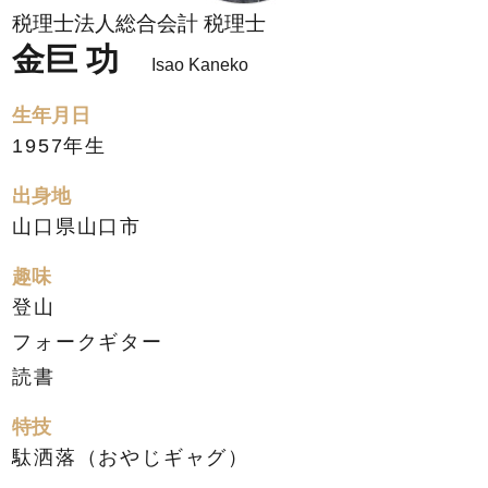
税理士法人総合会計 税理士
金巨 功
Isao Kaneko
生年月日
1957年生
出身地
山口県山口市
趣味
登山
フォークギター
読書
特技
駄洒落（おやじギャグ）