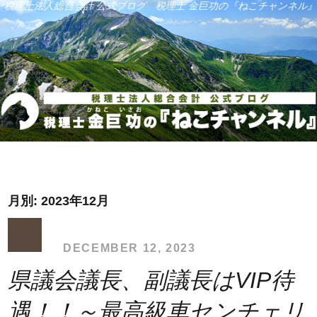
税理士法人総合会計 公式ブログ 税理士 金巨功の『ねこチャンネル』
月別: 2023年12月
DECEMBER 12, 2023
県議会議長、副議長はVIP待
遇！！～最高級車センチェリ