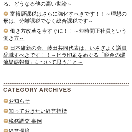
る、どうなる他の高い世論～
富裕層課税はさらに強化すべきです！！～理想の
形は、分離課税でなく総合課税です～
働き方改革を今すぐに！！～短時間正社員という
働き方～
日本維新の会、藤田共同代表は、いさぎよく議員
辞職すべきです！！～ビラ印刷をめぐる「税金の環
流疑惑報道」について思うこと～
CATEGORY ARCHIVES
お知らせ
知っておきたい経営指標
税務調査 事例
経営環境