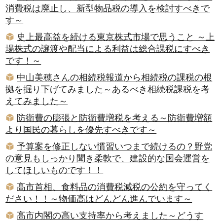
消費税は廃止し、新型物品税の導入を検討すべきで
す～
史上最高益を続ける東京株式市場で思うこと ～上
場株式の譲渡や配当による利益は総合課税にすべき
です！～
中山美穂さんの相続税報道から相続税の課税の根
拠を掘り下げてみました～あるべき相続税課税を考
えてみました～
防衛費の膨張と防衛費増税を考える～防衛費増額
より国民の暮らしを優先すべきです～
予算案を修正しない慣習いつまで続けるの？野党
の意見もしっかり聞き柔軟で、建設的な国会運営を
してほしいものです！！
髙市首相、食料品の消費税減税の公約を守ってく
ださい！！～物価高はどんどん進んでいます～
高市内閣の高い支持率から考えました～どうす