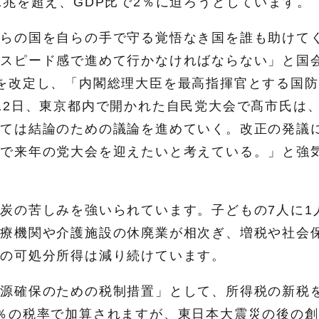
1兆を超え、GDP比で2％に迫ろうとしています。
自らの国を自らの手で守る覚悟なき国を誰も助けて
のスピード感で進めて行かなければならない」と国
を改定し、「内閣総理大臣を最高指揮官とする国防
12日、東京都内で開かれた自民党大会で髙市氏は
いては結論のための議論を進めていく。改正の発議
態で来年の党大会を迎えたいと考えている。」と強
炭の苦しみを強いられています。子どもの7人に1
医療機関や介護施設の休廃業が相次ぎ、増税や社会
民の可処分所得は減り続けています。
財源確保のための税制措置」として、所得税の新税
％の税率で加算されますが、東日本大震災の後の創