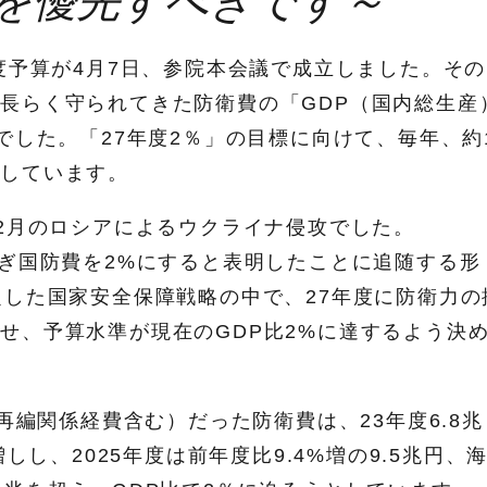
を優先すべきです～
度予算が4月7日、参院本会議で成立しました。そ
長らく守られてきた防衛費の「GDP（国内総生産
でした。「27年度2％」の目標に向けて、毎年、約
増しています。
年2月のロシアによるウクライナ侵攻でした。
次ぎ国防費を2%にすると表明したことに追随する形
定した国家安全保障戦略の中で、27年度に防衛力の
せ、予算水準が現在のGDP比2%に達するよう決
再編関係経費含む）だった防衛費は、23年度6.8兆
しし、2025年度は前年度比9.4%増の9.5兆円、