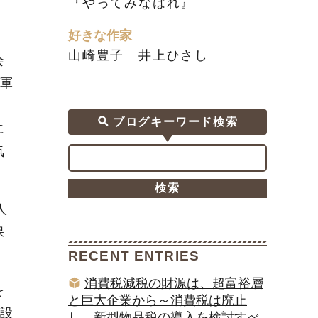
『やってみなはれ』
好きな作家
く
山崎豊子 井上ひさし
会
軍
、
ブログキーワード検索
に
気
人
保
RECENT ENTRIES
消費税減税の財源は、超富裕層
を
と巨大企業から～消費税は廃止
設
し、新型物品税の導入を検討すべ