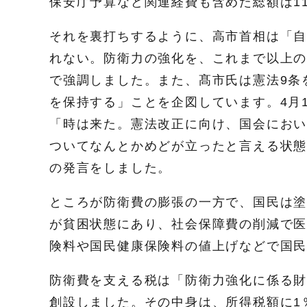
保安庁予算など関連経費も含めた総額は1
それを裏打ちするように、高市首相は「
れない。防衛力の強化を、これまで以上
で強調しました。また、髙市氏は憲法9条
を保持する」ことを企図しています。4月
「時は来た。憲法改正に向け、国会にお
ついてなんとかめどが立ったと言える状
の発言をしました。
ところが防衛費の膨張の一方で、国民は塗
が貧困状態にあり、社会保障費の削減で
険料や国民健康保険料の値上げなどで国
防衛費を支える税は「防衛力強化に係る
創設しました。その中身は、所得税額に1