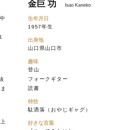
金巨 功
Isao Kaneko
の中
生年月日
1957年生
）
1
出身地
山口県山口市
趣味
登山
フォークギター
抜
読書
めま
特技
駄洒落（おやじギャグ）
海上
好きな言葉