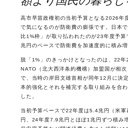
額より国民の暮らし
高市早苗政権初の当初予算となる2026年
で気になるのが防衛費の膨張です。日本で
比1%枠」が取り払われたのが23年度予算
兆円のペースで防衛費を加速度的に積み
脱「1%」のきっかけとなったのは、22
NATO（北大西洋条約機構）加盟国が相
で、当時の岸田文雄首相が同年12月に決
本的強化とそれを補完する取り組みを合わ
した。
当初予算ベースで22年度は5.4兆円（米軍
円、24年度7.9兆円とほぼ1兆円ずつ積み増