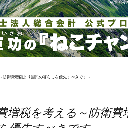
税理士法
～防衛費増額より国民の暮らしを優先すべきです～
費増税を考える～防衛費