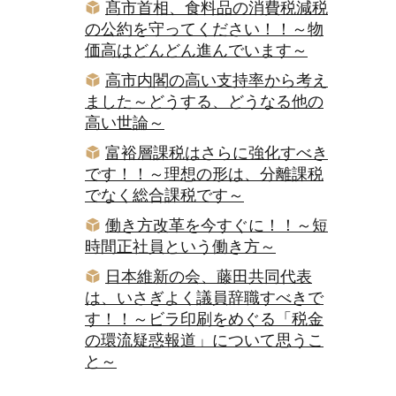
髙市首相、食料品の消費税減税
の公約を守ってください！！～物
価高はどんどん進んでいます～
高市内閣の高い支持率から考え
ました～どうする、どうなる他の
高い世論～
富裕層課税はさらに強化すべき
です！！～理想の形は、分離課税
でなく総合課税です～
働き方改革を今すぐに！！～短
時間正社員という働き方～
日本維新の会、藤田共同代表
は、いさぎよく議員辞職すべきで
す！！～ビラ印刷をめぐる「税金
の環流疑惑報道」について思うこ
と～