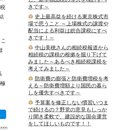
きです～
税
結
史上最高益を続ける東京株式市
場で思うこと ～上場株式の譲渡や
配当による利益は総合課税にすべ
きです！～
、こ
中山美穂さんの相続税報道から
ま
相続税の課税の根拠を掘り下げて
みました～あるべき相続税課税を
考えてみました～
係
防衛費の膨張と防衛費増税を考
極
える～防衛費増額より国民の暮ら
しを優先すべきです～
予算案を修正しない慣習いつま
で続けるの？野党の意見もしっか
り聞き柔軟で、建設的な国会運営
をしてほしいものです！！