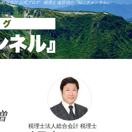
人総合会計 公式ブログ 税理士 金巨功の『ねこチャンネル』
増
税理士法人総合会計 税理士