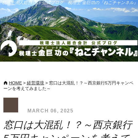
税理士法人総合会計 公式ブログ 税理士 金巨功の『ねこチャンネル』
HOME
>
経営環境
>
窓口は大混乱！？～西京銀行5万円キャンペ
ーンを考えてみました～
MARCH 06, 2025
窓口は大混乱！？～西京銀行