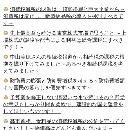
消費税減税の財源は、超富裕層と巨大企業から～
消費税は廃止し、新型物品税の導入を検討すべきで
す～
史上最高益を続ける東京株式市場で思うこと ～上
場株式の譲渡や配当による利益は総合課税にすべき
です！～
中山美穂さんの相続税報道から相続税の課税の根
拠を掘り下げてみました～あるべき相続税課税を考
えてみました～
防衛費の膨張と防衛費増税を考える～防衛費増額
より国民の暮らしを優先すべきです～
予算案を修正しない慣習いつまで続けるの？野党
の意見もしっかり聞き柔軟で、建設的な国会運営を
してほしいものです！！
髙市首相、食料品の消費税減税の公約を守ってく
ださい！！～物価高はどんどん進んでいます～