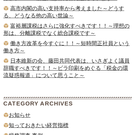
高市内閣の高い支持率から考えました～どうす
る、どうなる他の高い世論～
富裕層課税はさらに強化すべきです！！～理想の
形は、分離課税でなく総合課税です～
働き方改革を今すぐに！！～短時間正社員という
働き方～
日本維新の会、藤田共同代表は、いさぎよく議員
辞職すべきです！！～ビラ印刷をめぐる「税金の環
流疑惑報道」について思うこと～
CATEGORY ARCHIVES
お知らせ
知っておきたい経営指標