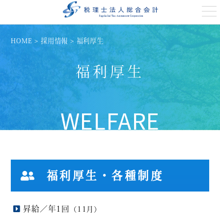
t
o
g
g
l
HOME
>
採用情報
>
福利厚生
e
n
a
福利厚生
v
i
g
a
t
i
WELFARE
o
n
福利厚生・各種制度
昇給／年1回
（11月）