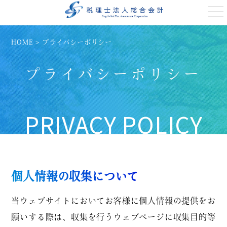
t
o
g
g
l
HOME
>
プライバシーポリシー
e
n
a
プライバシーポリシー
v
i
g
a
t
i
PRIVACY POLICY
o
n
個人情報の収集について
当ウェブサイトにおいてお客様に個人情報の提供をお
願いする際は、収集を行うウェブページに収集目的等