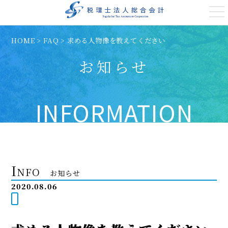
t
o
g
g
HOME
>
FAQ
>
求める人物像を教えてください
l
e
n
お知らせ
a
v
i
g
a
INFORMATION
t
i
o
n
I
NFO
お知らせ
2020.08.06