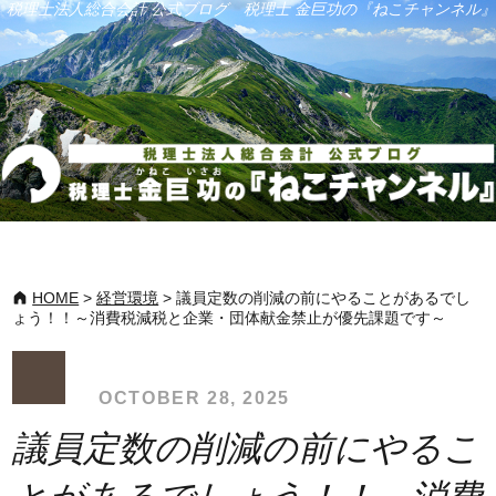
税理士法人総合会計 公式ブログ 税理士 金巨功の『ねこチャンネル』
HOME
>
経営環境
>
議員定数の削減の前にやることがあるでし
ょう！！～消費税減税と企業・団体献金禁止が優先課題です～
OCTOBER 28, 2025
議員定数の削減の前にやるこ