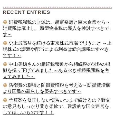
RECENT ENTRIES
消費税減税の財源は、超富裕層と巨大企業から～
消費税は廃止し、新型物品税の導入を検討すべきで
す～
史上最高益を続ける東京株式市場で思うこと ～上
場株式の譲渡や配当による利益は総合課税にすべき
です！～
中山美穂さんの相続税報道から相続税の課税の根
拠を掘り下げてみました～あるべき相続税課税を考
えてみました～
防衛費の膨張と防衛費増税を考える～防衛費増額
より国民の暮らしを優先すべきです～
予算案を修正しない慣習いつまで続けるの？野党
の意見もしっかり聞き柔軟で、建設的な国会運営を
してほしいものです！！