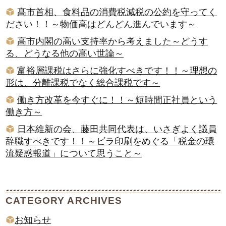
髙市首相、食料品の消費税減税の公約を守ってく
ださい！！～物価高はどんどん進んでいます～
高市内閣の高い支持率から考えました～どうす
る、どうなる他の高い世論～
富裕層課税はさらに強化すべきです！！～理想の
形は、分離課税でなく総合課税です～
働き方改革を今すぐに！！～短時間正社員という
働き方～
日本維新の会、藤田共同代表は、いさぎよく議員
辞職すべきです！！～ビラ印刷をめぐる「税金の環
流疑惑報道」について思うこと～
CATEGORY ARCHIVES
お知らせ